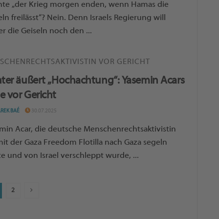
te „der Krieg morgen enden, wenn Hamas die
eln freilässt“? Nein. Denn Israels Regierung will
r die Geiseln noch den ...
SCHENRECHTSAKTIVISTIN VOR GERICHT
hter äußert „Hochachtung“: Yasemin Acars
e vor Gericht
AREK BAÉ
30.07.2025
min Acar, die deutsche Menschenrechtsaktivistin
mit der Gaza Freedom Flotilla nach Gaza segeln
te und von Israel verschleppt wurde, ...
2