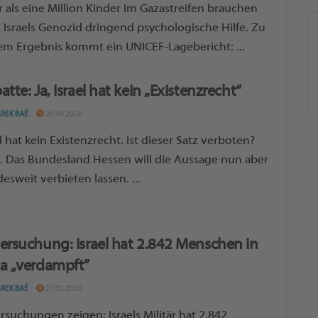
 als eine Million Kinder im Gazastreifen brauchen
 Israels Genozid dringend psychologische Hilfe. Zu
em Ergebnis kommt ein UNICEF-Lagebericht: ...
tte: Ja, Israel hat kein „Existenzrecht“
AREK BAÉ
26.04.2026
el hat kein Existenzrecht. Ist dieser Satz verboten?
. Das Bundesland Hessen will die Aussage nun aber
esweit verbieten lassen. ...
ersuchung: Israel hat 2.842 Menschen in
a „verdampft”
AREK BAÉ
27.02.2026
rsuchungen zeigen: Israels Militär hat 2.842