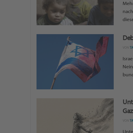
Mehr
nach
dies
Deba
VON
T
Isra
Nein
bund
Unt
Gaz
VON
T
Unte