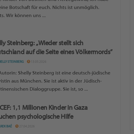
eine Botschaft für euch. Nichts ist unmöglich.
ts. Wir können uns ...
ly Steinberg: „Wieder stellt sich
tschland auf die Seite eines Völkermords”
HELLY STEINBERG
13.05.2026
Autorin: Shelly Steinberg ist eine deutsch-jüdische
vistin aus München. Sie ist aktiv in der Jüdisch-
tinensischen Dialoggruppe. Sie ist, so ...
CEF: 1,1 Millionen Kinder in Gaza
uchen psychologische Hilfe
AREK BAÉ
27.04.2026