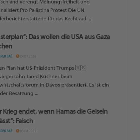
schland verengt Meinungsfreiheit und
inalisiert Pro Palästina Protest Die UN
erberichterstatterin für das Recht auf ...
sterplan“: Das wollen die USA aus Gaza
chen
AREK BAÉ
24.01.2026
en Plan hat US-Präsident Trumps 🇺🇸
iegersohn Jared Kushner beim
wirtschaftsforum in Davos präsentiert. Es ist ein
 der Besatzung ...
r Krieg endet, wenn Hamas die Geiseln
lässt“: Falsch
AREK BAÉ
03.08.2025