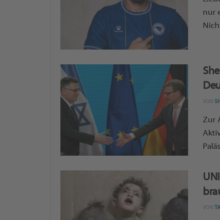
nur 
Nich
Shel
Deu
VON
S
Zur 
Akti
Paläs
UNI
bra
VON
T