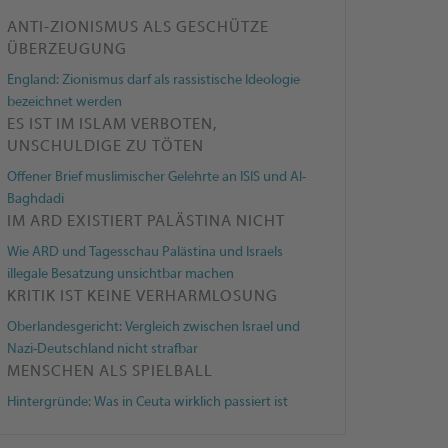
ANTI-ZIONISMUS ALS GESCHÜTZE
ÜBERZEUGUNG
England: Zionismus darf als rassistische Ideologie
bezeichnet werden
ES IST IM ISLAM VERBOTEN,
UNSCHULDIGE ZU TÖTEN
Offener Brief muslimischer Gelehrte an ISIS und Al-
Baghdadi
IM ARD EXISTIERT PALÄSTINA NICHT
Wie ARD und Tagesschau Palästina und Israels
illegale Besatzung unsichtbar machen
KRITIK IST KEINE VERHARMLOSUNG
Oberlandesgericht: Ver­gleich zwi­schen Is­ra­el und
Nazi-Deutschland nicht straf­bar
MENSCHEN ALS SPIELBALL
Hintergründe: Was in Ceuta wirklich passiert ist