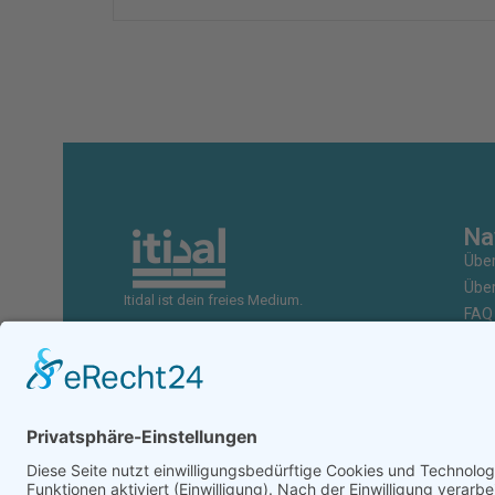
Na
Über
Über
Itidal ist dein freies Medium.
FAQ
Unte
Zus
Wer
Shop
Kon