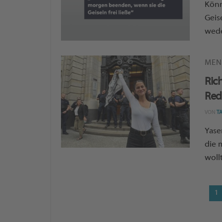
Könn
Geis
wede
MEN
Ric
Red
VON
T
Yase
die 
woll
1