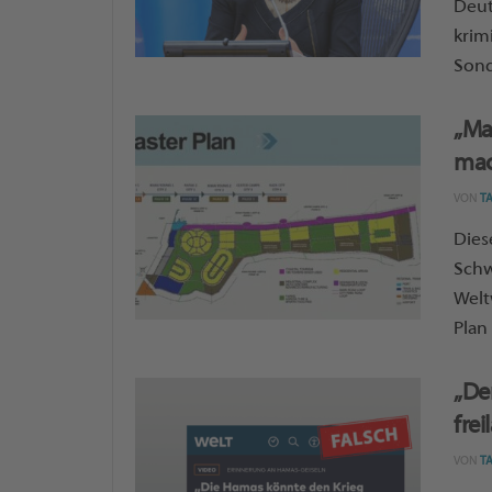
Deut
krim
Sond
„Ma
ma
VON
T
Dies
Schw
Welt
Plan
„De
frei
VON
T