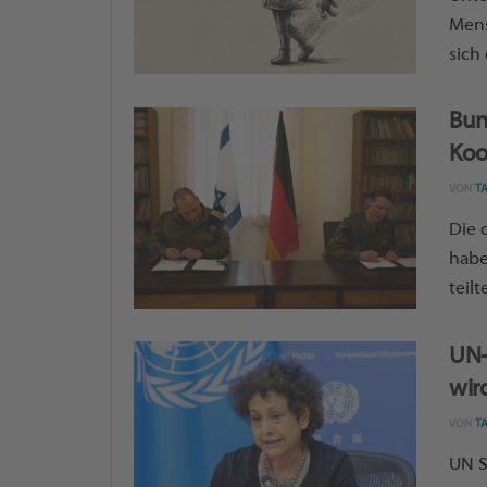
Mens
sich
Bun
Koo
VON
T
Die 
habe
teilt
UN-
wir
VON
T
UN S