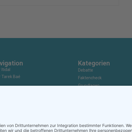
vigation
Kategorien
 Itidal
Debatte
 Tarek Baé
Faktencheck
Grundlagen
rstützen / Spenden
Nachrichten
ammenarbeit / Partnerschaft
Kunst & Kultur
bung / Sponsoring
Geschichte
 / Verlag
Investigativ
takt