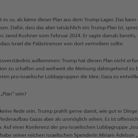
t es so, als käme dieser Plan aus dem Trump-Lager. Das kann
sen. Dafür, dass das aber tatsächlich ein Trump-Plan ist, sp
s Jared Kushner vom Februar 2024. Er sagte damals bereits, 
ass Israel die Palästinenser von dort vertreiben sollte.
issverständnis aufkommen: Trump hat diesen Plan nicht erfun
ation zu schaffen und weltweit die Meinung dahingehend zu b
eten pro-israelische Lobbygruppen die Idee, Gaza zu entvölk
„Plan“ sein?
keine Rede sein. Trump prahlt gerne damit, wie gut er Ding
 Wiederaufbau Gazas aber als unmöglich sehen. Es ist offensic
y. Auf einer Konferenz der pro-israelischen Lobbygruppe „Isr
 habe seiner reichen israelischen Spenderin Miriam Adelson