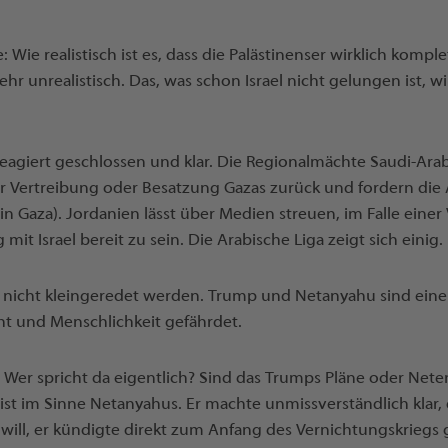
 Wie realistisch ist es, dass die Palästinenser wirklich kompl
hr unrealistisch. Das, was schon Israel nicht gelungen ist, 
eagiert geschlossen und klar. Die Regionalmächte Saudi-Arab
er Vertreibung oder Besatzung Gazas zurück und fordern di
. in Gaza). Jordanien lässt über Medien streuen, im Falle eine
 mit Israel bereit zu sein. Die Arabische Liga zeigt sich einig.
e nicht kleingeredet werden. Trump und Netanyahu sind eine 
cht und Menschlichkeit gefährdet.
: Wer spricht da eigentlich? Sind das Trumps Pläne oder N
s ist im Sinne Netanyahus. Er machte unmissverständlich klar,
 will, er kündigte direkt zum Anfang des Vernichtungskriegs