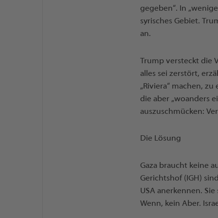
gegeben“. In „weniger
syrisches Gebiet. Tr
an.
Trump versteckt die 
alles sei zerstört, e
„Riviera“ machen, zu 
die aber „woanders ei
auszuschmücken: Vert
Die Lösung
Gaza braucht keine au
Gerichtshof (IGH) sin
USA anerkennen. Sie 
Wenn, kein Aber. Isra