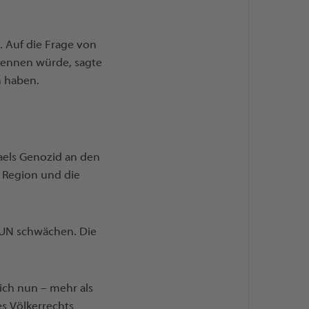
d. Auf die Frage von
rkennen würde, sagte
n haben.
raels Genozid an den
e Region und die
ie UN schwächen. Die
sich nun – mehr als
es Völkerrechts