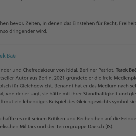
hen bevor. Zeiten, in denen das Einstehen für Recht, Freihei
mso dringender wird.
rek Baé
nder und Chefredakteur von Itidal. Berliner Patriot.
Tarek Ba
tseller-Autor aus Berlin. 2021 gründete er die freie Medienpla
bisch für Gleichgewicht. Benannt hat er das Medium nach s
dal, von der er sagt, sie hätte mit ihrer Standhaftigkeit und g
ftmut ein lebendiges Beispiel des Gleichgewichts symbolisier
schaffte es mit seinen Kritiken und Recherchen auf die Feinde
aelischen Militärs und der Terrorgruppe Daesch (IS).