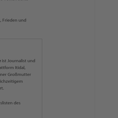
t, Frieden und
é
ist Journalist und
ttform Itidal,
einer Großmutter
leichzeitigem
t.
slisten des