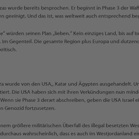
as wurde bereits besprochen. Er beginnt in Phase 3 der Waf
ien geeinigt. Und das ist, was weltweit auch entsprechend be
“ würden seinen Plan „lieben.“ Kein einziges Land, bis auf Isr
 Im Gegenteil. Die gesamte Region plus Europa und dutzen
ritisch.
za wurde von den USA,, Katar und Ägypten ausgehandelt. Un
tiert. Die USA haben sich mit ihren Verkündungen nun minde
Wenn sie Phase 3 derart abschreiben, geben die USA Israel e
en Genozid fortzusetzen.
 einem größere militärischen Überfall des illegal besetzten We
 durchaus wahrscheinlich, dass es auch im Westjordanland e