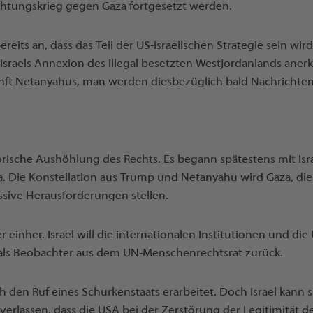
ichtungskrieg gegen Gaza fortgesetzt werden.
eits an, dass das Teil der US-israelischen Strategie sein wir
Israels Annexion des illegal besetzten Westjordanlands ane
nft Netanyahus, man werden diesbezüglich bald Nachrichte
orische Aushöhlung des Rechts. Es begann spätestens mit Is
za. Die Konstellation aus Trump und Netanyahu wird Gaza, di
sive Herausforderungen stellen.
r einher. Israel will die internationalen Institutionen und d
als Beobachter aus dem UN-Menschenrechtsrat zurück.
isch den Ruf eines Schurkenstaats erarbeitet. Doch Israel kann 
verlassen, dass die USA bei der Zerstörung der Legitimität d