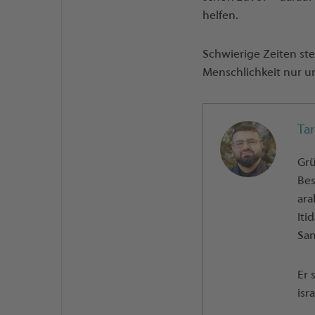
helfen.
Schwierige Zeiten ste
Menschlichkeit nur u
Ta
Grü
Bes
ara
Iti
San
Er 
isr