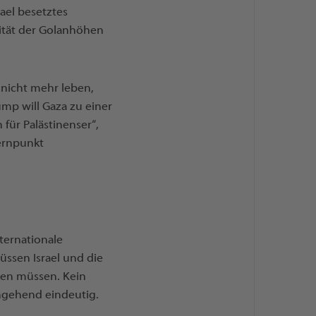
ael besetztes
nität der Golanhöhen
 nicht mehr leben,
ump will Gaza zu einer
für Palästinenser“,
Kernpunkt
nternationale
üssen Israel und die
nen müssen. Kein
ingehend eindeutig.