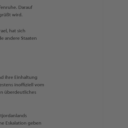
fenruhe. Darauf
grüßt wird.
ael, hat sich
de andere Staaten
d ihre Einhaltung
stens inoffiziell vom
in überdeutliches
stjordanlands
ine Eskalation geben