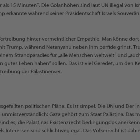
 als 15 Minuten“. Die Golanhöhen sind laut UN illegal von Isr
ump erkannte während seiner Präsidentschaft Israels Souverä
Vertreibung hinter vermeintlicher Empathie. Man könne dort
rzählt Trump, während Netanyahu neben ihm perfide grinst. Tr
einem Strandparadies für „alle Menschen weltweit“ und „auch 
n gutes Leben haben“ sollen. Das ist viel Geredet, um den 
reibung der Palästinenser.
sgefeilten politischen Pläne. Es ist simpel. Die UN und Der I
d unmissverständlich: Gaza gehört zum Staat Palästina. Das m
sind es, die Palästinas Existenzrecht bedingungslos anerken
els Interessen sind schlichtweg egal. Das Völkerrecht ist dah