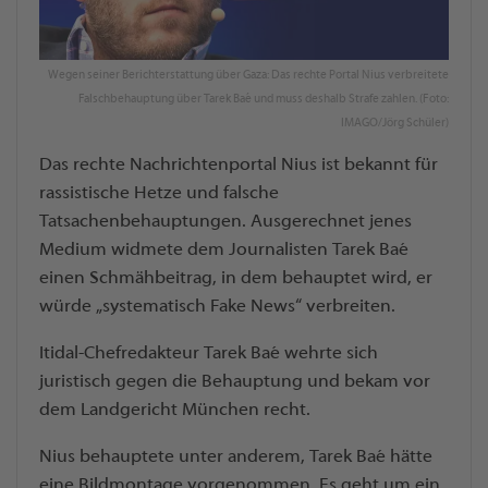
Wegen seiner Berichterstattung über Gaza: Das rechte Portal Nius verbreitete
Falschbehauptung über Tarek Baé und muss deshalb Strafe zahlen. (Foto:
IMAGO/Jörg Schüler)
Das rechte Nachrichtenportal Nius ist bekannt für
rassistische Hetze und falsche
Tatsachenbehauptungen. Ausgerechnet jenes
Medium widmete dem Journalisten Tarek Baé
einen Schmähbeitrag, in dem behauptet wird, er
würde „systematisch Fake News“ verbreiten.
Itidal-Chefredakteur Tarek Baé wehrte sich
juristisch gegen die Behauptung und bekam vor
dem Landgericht München recht.
Nius behauptete unter anderem, Tarek Baé hätte
eine Bildmontage vorgenommen. Es geht um ein