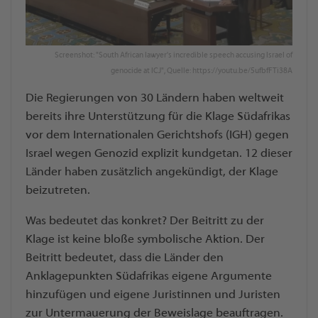
Screenshot: "South African lawyer's incredible speech accusing Israel of
genocide at ICJ", Quelle: https://youtu.be/5ufbfFTi38A
Die Regierungen von 30 Ländern haben weltweit
bereits ihre Unterstützung für die Klage Südafrikas
vor dem Internationalen Gerichtshofs (IGH) gegen
Israel wegen Genozid explizit kundgetan. 12 dieser
Länder haben zusätzlich angekündigt, der Klage
beizutreten.
Was bedeutet das konkret? Der Beitritt zu der
Klage ist keine bloße symbolische Aktion. Der
Beitritt bedeutet, dass die Länder den
Anklagepunkten Südafrikas eigene Argumente
hinzufügen und eigene Juristinnen und Juristen
zur Untermauerung der Beweislage beauftragen.