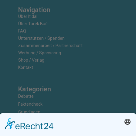
Navigation
Über Itidal
Über Tarek Baé
FAQ
Unterstützen / Spenden
Zusammenarbeit / Partnerschaft
Werbung / Sponsoring
Shop / Verlag
Kontakt
Kategorien
Debatte
Faktencheck
Grundlagen
Nachrichten
Kunst & Kultur
Geschichte