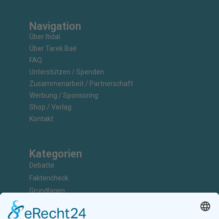
Navigation
Über Itidal
Über Tarek Baé
FAQ
Unterstützen / Spenden
Zusammenarbeit / Partnerschaft
Werbung / Sponsoring
Shop / Verlag
Kontakt
Kategorien
Debatte
Faktencheck
Grundlagen
Nachrichten
Kunst & Kultur