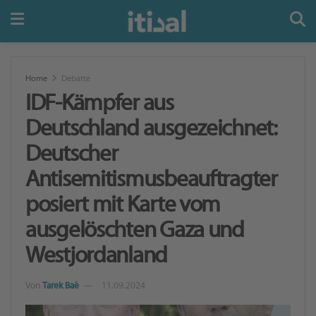
Home
Debatte
IDF-Kämpfer aus
Deutschland ausgezeichnet:
Deutscher
Antisemitismusbeauftragter
posiert mit Karte vom
ausgelöschten Gaza und
Westjordanland
Von
Tarek Baé
11.09.2024