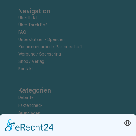
Navigation
Über Itidal
Über Tarek Baé
FAQ
Unterstützen / Spenden
Zusammenarbeit / Partnerschaft
Werbung / Sponsoring
Shop / Verlag
Kontakt
Kategorien
Debatte
Faktencheck
Grundlagen
Nachrichten
Kunst & Kultur