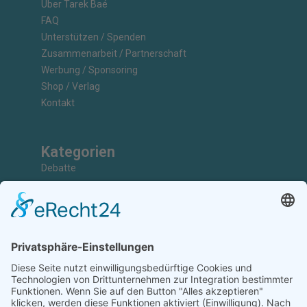
Über Tarek Baé
FAQ
Unterstützen / Spenden
Zusammenarbeit / Partnerschaft
Werbung / Sponsoring
Shop / Verlag
Kontakt
Kategorien
Debatte
Faktencheck
Grundlagen
Nachrichten
Kunst & Kultur
Geschichte
Investigativ