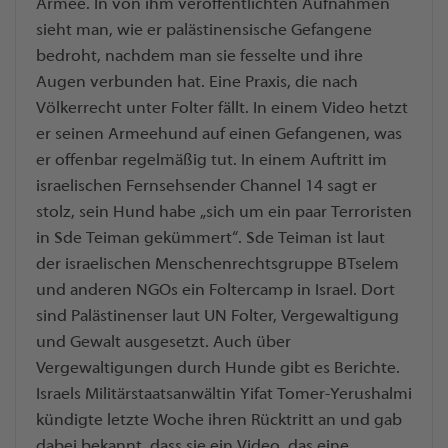
Armee. In von ihm veröffentlichten Aufnahmen
sieht man, wie er palästinensische Gefangene
bedroht, nachdem man sie fesselte und ihre
Augen verbunden hat. Eine Praxis, die nach
Völkerrecht unter Folter fällt. In einem Video hetzt
er seinen Armeehund auf einen Gefangenen, was
er offenbar regelmäßig tut. In einem Auftritt im
israelischen Fernsehsender Channel 14 sagt er
stolz, sein Hund habe „sich um ein paar Terroristen
in Sde Teiman gekümmert“. Sde Teiman ist laut
der israelischen Menschenrechtsgruppe BTselem
und anderen NGOs ein Foltercamp in Israel. Dort
sind Palästinenser laut UN Folter, Vergewaltigung
und Gewalt ausgesetzt. Auch über
Vergewaltigungen durch Hunde gibt es Berichte.
Israels Militärstaatsanwältin Yifat Tomer-Yerushalmi
kündigte letzte Woche ihren Rücktritt an und gab
dabei bekannt, dass sie ein Video, das eine