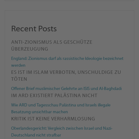
Recent Posts
ANTI-ZIONISMUS ALS GESCHÜTZE
ÜBERZEUGUNG
England: Zionismus darf als rassistische Ideologie bezeichnet
werden
ES IST IM ISLAM VERBOTEN, UNSCHULDIGE ZU
TÖTEN
Offener Brief muslimischer Gelehrte an ISIS und Al-Baghdadi
IM ARD EXISTIERT PALÄSTINA NICHT
Wie ARD und Tagesschau Palästina und Israels illegale
Besatzung unsichtbar machen
KRITIK IST KEINE VERHARMLOSUNG
Oberlandesgericht: Ver­gleich zwi­schen Is­ra­el und Nazi-
Deutschland nicht straf­bar