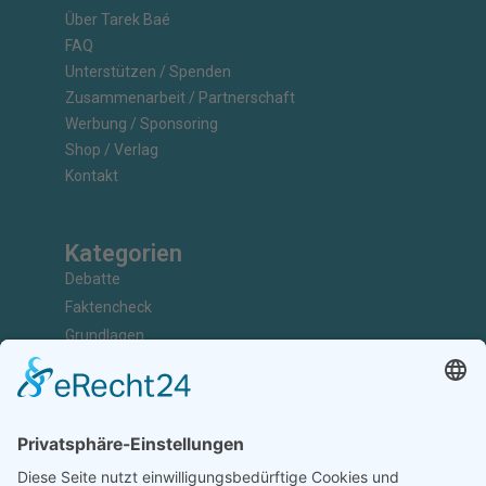
Über Tarek Baé
FAQ
Unterstützen / Spenden
Zusammenarbeit / Partnerschaft
Werbung / Sponsoring
Shop / Verlag
Kontakt
Kategorien
Debatte
Faktencheck
Grundlagen
Nachrichten
Kunst & Kultur
Geschichte
Investigativ