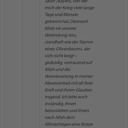
Salah (Bayan), von der
mich der Krieg viele lange
Tage und Monate
getrennt hat. Dennoch
blieb sie unserer
Verbindung treu,
standhaft wie der Stamm
eines Olivenbaums, der
sich nicht biegt –
geduldig, vertrauend auf
Allah und die
Verantwortung in meiner
Abwesenheit mit all ihrer
Kraft und ihrem Glauben
tragend. Ich bitte euch
inständig, ihnen
beizustehen und ihnen
nach Allah dem
Allmächtigen eine Stütze