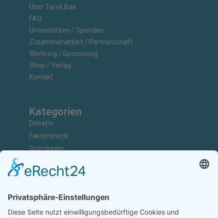
Über Tarek Baé
FAQ
Unterstützen / Spenden
Zusammenarbeit / Partnerschaft
Werbung / Sponsoring
Shop / Verlag
Kontakt
Kategorien
Debatte
Faktencheck
Grundlagen
Nachrichten
Kunst & Kultur
Geschichte
Investigativ