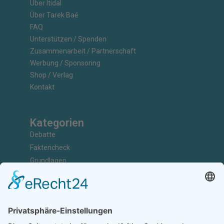
Über Itidal
Über Tarek Baé
FAQ
Unterstützen / Spenden
Zusammenarbeit / Partnerschaft
Werbung / Sponsoring
Shop / Verlag
Kontakt
Kategorien
Debatte
Faktencheck
Grundlagen
Nachrichten
Kunst & Kultur
Geschichte
Investigativ