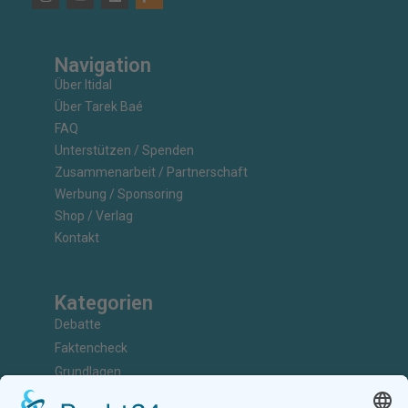
Navigation
Über Itidal
Über Tarek Baé
FAQ
Unterstützen / Spenden
Zusammenarbeit / Partnerschaft
Werbung / Sponsoring
Shop / Verlag
Kontakt
Kategorien
Debatte
Faktencheck
Grundlagen
Nachrichten