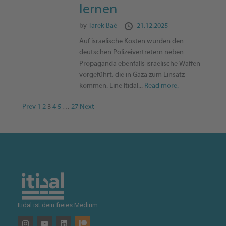
lernen
by
Tarek Baé
21.12.2025
Auf israelische Kosten wurden den
deutschen Polizeivertretern neben
Propaganda ebenfalls israelische Waffen
vorgeführt, die in Gaza zum Einsatz
kommen. Eine Itidal...
Read more.
Prev
1
2
3
4
5
…
27
Next
Itidal ist dein freies Medium.