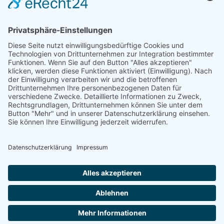
Kunst & Kultur
Geschichte
Investigativ
Unterstützen
Ihr könnt uns bei der Arbeit unterstützen, Artikel einreichen,
Abonnenten sein, Werbung schalten oder Kooperationspartner
werden.
Diese Arbeit ist nur durch eure Unterstützung möglich.
JETZT UNTERSTÜTZEN
Copyright
© 2023-2026 itidal – Alle Rechte vorbehalten itidal. | OI
Datenschutz
Impressum