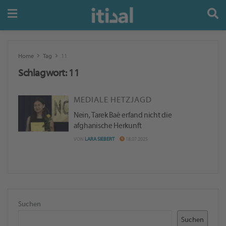
Home
Tag
11
Schlagwort:
11
MEDIALE HETZJAGD
Nein, Tarek Baé erfand nicht die
afghanische Herkunft
VON
LARA SIEBERT
18.07.2025
Suchen
Suchen