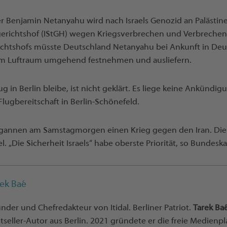
ter Benjamin Netanyahu wird nach Israels Genozid an Palästi
fgerichtshof (IStGH) wegen Kriegsverbrechen und Verbrechen
richtshofs müsste Deutschland Netanyahu bei Ankunft in De
em Luftraum umgehend festnehmen und ausliefern.
g in Berlin bleibe, ist nicht geklärt. Es liege keine Ankündig
Flugbereitschaft in Berlin-Schönefeld.
begannen am Samstagmorgen einen Krieg gegen den Iran. Di
rael. „Die Sicherheit Israels“ habe oberste Priorität, so Bundes
rek Baé
nder und Chefredakteur von Itidal. Berliner Patriot.
Tarek Ba
tseller-Autor aus Berlin. 2021 gründete er die freie Medienpla