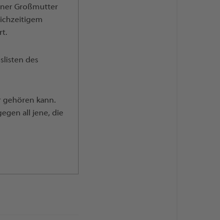
einer Großmutter
leichzeitigem
t.
slisten des
er gehören kann.
egen all jene, die