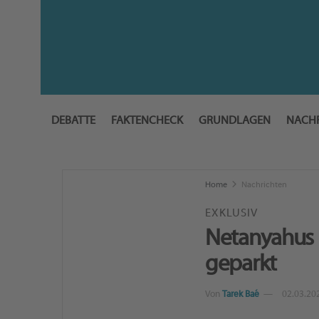
DEBATTE
FAKTENCHECK
GRUNDLAGEN
NACH
Home
Nachrichten
EXKLUSIV
Netanyahus R
geparkt
Von
Tarek Baé
02.03.20