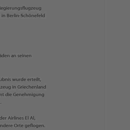
 Regierungsflugzeug
 in Berlin-Schönefeld
häden an seinen
bnis wurde erteilt,
gzeug in Griechenland
ramt die Genehmigung
.
r Airlines El Al,
ndere Orte geflogen.