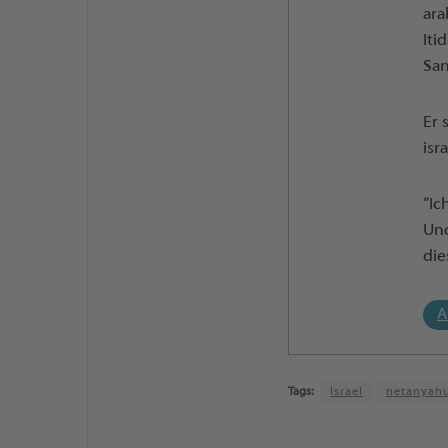
ara
Iti
San
Er 
isr
“Ic
Und
die
A
Tags:
Israel
netanyah