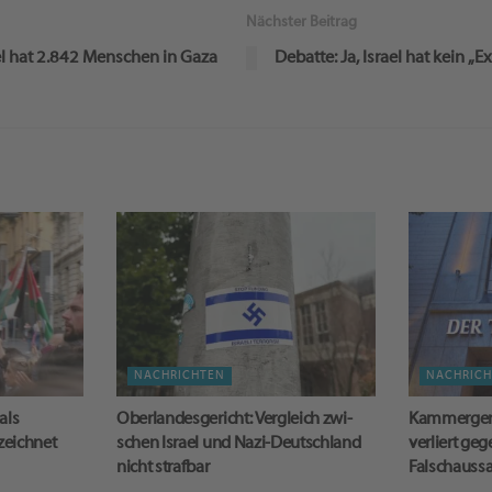
Nächster Beitrag
el hat 2.842 Menschen in Gaza
Debatte: Ja, Israel hat kein „E
NACHRICHTEN
NACHRIC
als
Oberlandesgericht: Ver­gleich zwi­
Kammergeric
ezeichnet
schen Is­ra­el und Nazi-Deutschland
verliert ge
nicht straf­bar
Falschauss