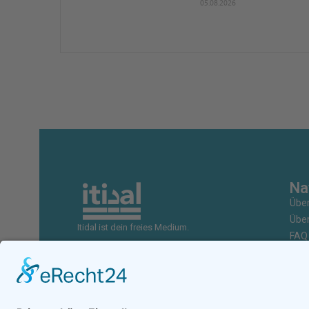
05.08.2026
Na
Über
Über
Itidal ist dein freies Medium.
FAQ
Unte
Zus
Wer
Shop