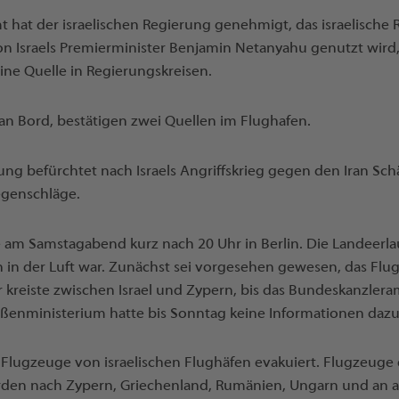
 hat der israelischen Regierung genehmigt, das israelische
on Israels Premierminister Benjamin Netanyahu genutzt wird,
eine Quelle in Regierungskreisen.
an Bord, bestätigen zwei Quellen im Flughafen.
rung befürchtet nach Israels Angriffskrieg gegen den Iran Sc
genschläge.
 am Samstagabend kurz nach 20 Uhr in Berlin. Die Landeerlau
h in der Luft war. Zunächst sei vorgesehen gewesen, das Flu
er kreiste zwischen Israel und Zypern, bis das Bundeskanzle
ßenministerium hatte bis Sonntag keine Informationen dazu
n Flugzeuge von israelischen Flughäfen evakuiert. Flugzeuge de
rden nach Zypern, Griechenland, Rumänien, Ungarn und an a