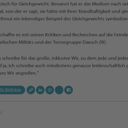
bisch für Gleichgewicht. Benannt hat er das Medium nach s
dal, von der er sagt, sie hätte mit ihrer Standhaftigkeit und g
ftmut ein lebendiges Beispiel des Gleichgewichts symbolisier
schaffte es mit seinen Kritiken und Recherchen auf die Feinde
aelischen Militärs und der Terrorgruppe Daesch (IS).
h schreibe für das große, inklusive Wir, zu dem jede und jed
 ja, ich schreibe auch mindestens genauso leidenschaftlich g
ses Wir angreifen.”
lle Beiträge
u