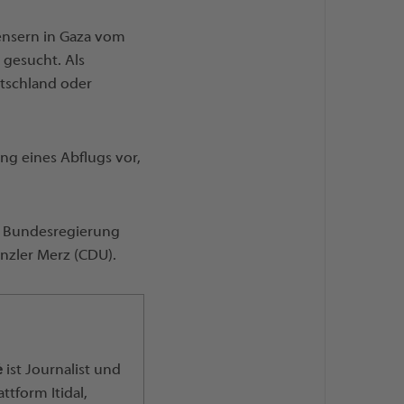
nensern in Gaza vom
 gesucht. Als
utschland oder
ung eines Abflugs vor,
e Bundesregierung
kanzler Merz (CDU).
é
ist Journalist und
ttform Itidal,