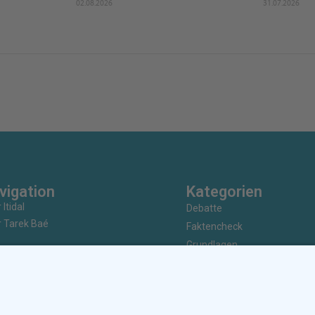
02.08.2026
31.07.2026
vigation
Kategorien
 Itidal
Debatte
 Tarek Baé
Faktencheck
Grundlagen
rstützen / Spenden
Nachrichten
ammenarbeit / Partnerschaft
Kunst & Kultur
bung / Sponsoring
Geschichte
 / Verlag