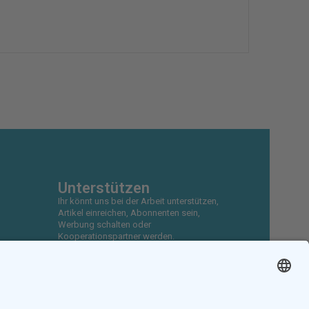
Unterstützen
Ihr könnt uns bei der Arbeit unterstützen,
Artikel einreichen, Abonnenten sein,
Werbung schalten oder
Kooperationspartner werden.
Diese Arbeit ist nur durch eure
Unterstützung möglich.
JETZT UNTERSTÜTZEN