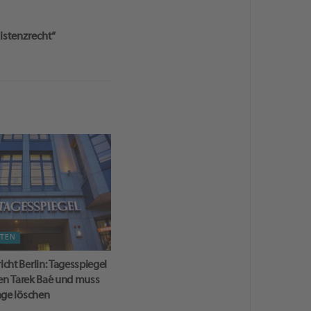
xistenzrecht“
HTEN
ht Berlin: Tagesspiegel
gen Tarek Baé und muss
age löschen