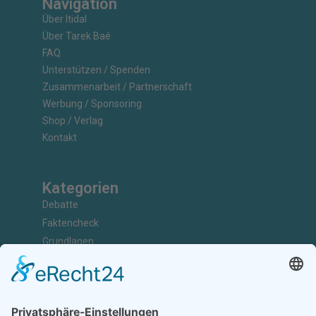
Navigation
Über Itidal
Über Tarek Baé
FAQ
Unterstützen / Spenden
Zusammenarbeit / Partnerschaft
Werbung / Sponsoring
Shop / Verlag
Kontakt
Kategorien
Debatte
Faktencheck
Grundlagen
Nachrichten
Kunst & Kultur
Geschichte
Investigativ