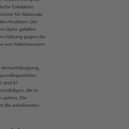
ische Eskalation
nister für Nationale
len Koalition. Der
um Opfer gefallen
hen Haltung gegen die
sse von Palästinensern
r Vernachlässigung,
 grundlegendsten
 sind 81
Unzähligen, die in
 gelten. Die
ht die anhaltenden