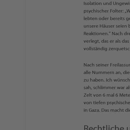
Isolation und Ungewis
psychischer Folter: „
lebten oder bereits g
unsere Häuser seien 
Reaktionen.“ Nach dr
verlegt, das er als d
vollständig zerquetsc
Nach seiner Freilassun
alle Nummern an, die 
zu haben. Ich wünscht
sah, schlimmer war al
Zelt von 6 mal 6 Met
von tiefen psychisch
in Gaza. Das macht die
Rechtliche 