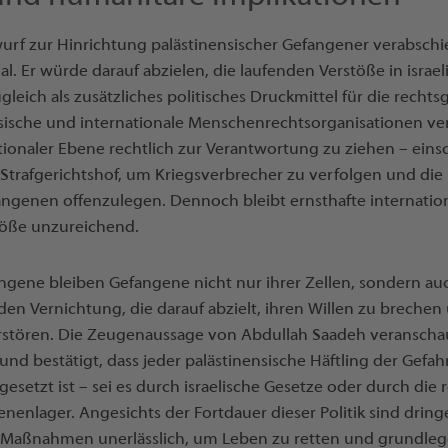
wurf zur Hinrichtung palästinensischer Gefangener verabsch
al. Er würde darauf abzielen, die laufenden Verstöße in isra
ugleich als zusätzliches politisches Druckmittel für die recht
nsische und internationale Menschenrechtsorganisationen ve
rnationaler Ebene rechtlich zur Verantwortung zu ziehen – ein
 Strafgerichtshof, um Kriegsverbrecher zu verfolgen und di
genen offenzulegen. Dennoch bleibt ernsthafte internatio
öße unzureichend.
angene bleiben Gefangene nicht nur ihrer Zellen, sondern au
nden Vernichtung, die darauf abzielt, ihren Willen zu brechen
erstören. Die Zeugenaussage von Abdullah Saadeh veranschau
nd bestätigt, dass jeder palästinensische Häftling der Gefa
esetzt ist – sei es durch israelische Gesetze oder durch die 
nenlager. Angesichts der Fortdauer dieser Politik sind dring
e Maßnahmen unerlässlich, um Leben zu retten und grundle