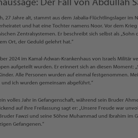
aussage: Der Fall von Abdullah 
, 27 Jahre alt, stammt aus dem Jabalia-Flüchtlingslager im 
 verheiratet und hat eine Tochter namens Noor. Vor dem Krieg 
schen Zentralsystemen. Er beschreibt sich selbst als „Sohn d
m Ort, der Geduld gelehrt hat.“
ber 2024 im Kamal-Adwan-Krankenhaus von Israels Militär v
uppen aufgeteilt wurden. Er erinnert sich an diesen Moment: „
inder. Alle Personen wurden auf einmal festgenommen. Mei
i und ich wurden gemeinsam abgeführt.“
ein volles Jahr in Gefangenschaft, während sein Bruder Ahme
ckend auf ihre Freilassung sagt er: „Unsere Freude war unvo
ruder Fawzi und seine Söhne Muhammad und Ibrahim im Ge
zigen Gefangenen.“