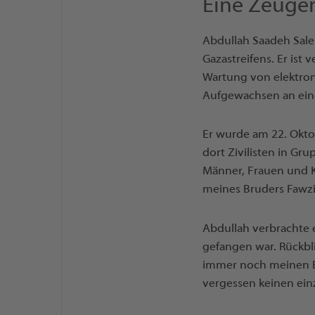
Eine Zeugen
Abdullah Saadeh Saleh
Gazastreifens. Er ist
Wartung von elektroni
Aufgewachsen an eine
Er wurde am 22. Okto
dort Zivilisten in Gr
Männer, Frauen und K
meines Bruders Fawz
Abdullah verbrachte 
gefangen war. Rückbli
immer noch meinen B
vergessen keinen ein