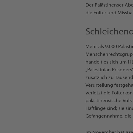
Der Palästinenser Abd
die Folter und Missha
Schleichen
Mehr als 9.000 Palästi
Menschenrechtsgrup
handelt es sich um Hä
„Palestinian Prisoner
zusätzlich zu Tausen
Verurteilung festgeha
verletzt die Folterk
palästinensische Volk
Häftlinge sind; sie s
Gefangennahme, die al
Im November hat Isra