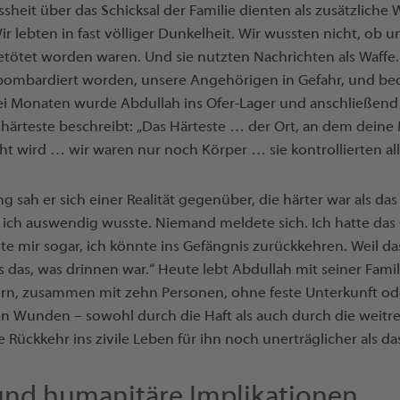
sheit über das Schicksal der Familie dienten als zusätzliche
Wir lebten in fast völliger Dunkelheit. Wir wussten nicht, ob 
etötet worden waren. Und sie nutzten Nachrichten als Waffe. 
bombardiert worden, unsere Angehörigen in Gefahr, und be
ei Monaten wurde Abdullah ins Ofer-Lager und anschließend
as härteste beschreibt: „Das Härteste … der Ort, an dem deine
ht wird … wir waren nur noch Körper … sie kontrollierten all
g sah er sich einer Realität gegenüber, die härter war als das 
ich auswendig wusste. Niemand meldete sich. Ich hatte das G
e mir sogar, ich könnte ins Gefängnis zurückkehren. Weil da
s das, was drinnen war.“ Heute lebt Abdullah mit seiner Famil
ern, zusammen mit zehn Personen, ohne feste Unterkunft ode
en Wunden – sowohl durch die Haft als auch durch die weit
 Rückkehr ins zivile Leben für ihn noch unerträglicher als da
und humanitäre Implikationen