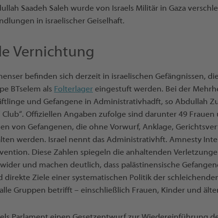
ullah Saadeh Saleh wurde von Israels Militär in Gaza verschle
ndlungen in israelischer Geiselhaft.
de Vernichtung
nenser befinden sich derzeit in israelischen Gefängnissen, di
pe BTselem als
Folterlager
eingestuft werden. Bei der Mehrh
ftlinge und Gefangene in Administrativhadft, so Abdullah Zu
s’ Club“. Offiziellen Angaben zufolge sind darunter 49 Frauen
den von Gefangenen, die ohne Vorwurf, Anklage, Gerichtsve
lten werden. Israel nennt das Administrativhft. Amnesty Int
onvention. Diese Zahlen spiegeln die anhaltenden Verletzung
 wider und machen deutlich, dass palästinensische Gefangen
ind direkte Ziele einer systematischen Politik der schleichen
le Gruppen betrifft – einschließlich Frauen, Kinder und ält
els Parlament einen Gesetzentwurf zur Wiedereinführung de