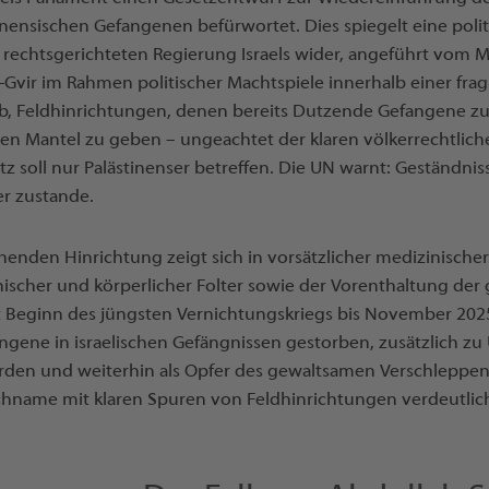
inensischen Gefangenen befürwortet. Dies spiegelt eine polit
rechtsgerichteten Regierung Israels wider, angeführt vom Mi
-Gvir im Rahmen politischer Machtspiele innerhalb einer fragi
 ab, Feldhinrichtungen, denen bereits Dutzende Gefangene z
chen Mantel zu geben – ungeachtet der klaren völkerrechtlic
tz soll nur Palästinenser betreffen. Die UN warnt: Geständni
er zustande.
ichenden Hinrichtung zeigt sich in vorsätzlicher medizinische
scher und körperlicher Folter sowie der Vorenthaltung der
 Beginn des jüngsten Vernichtungskriegs bis November 2025
ngene in israelischen Gefängnissen gestorben, zusätzlich zu 
rden und weiterhin als Opfer des gewaltsamen Verschleppens
chname mit klaren Spuren von Feldhinrichtungen verdeutlic