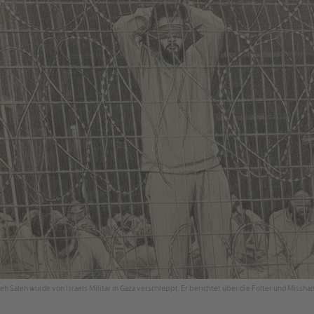
h Saleh wurde von Israels Militär in Gaza verschleppt. Er berichtet über die Folter und Misshan