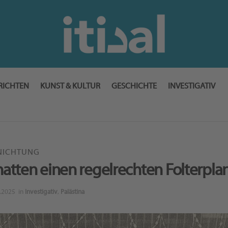
RICHTEN
KUNST & KULTUR
GESCHICHTE
INVESTIGATIV
NICHTUNG
 hatten einen regelrechten Folterpla
.2025
in
Investigativ
,
Palästina