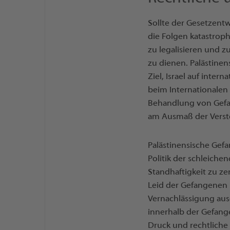
Sollte der Gesetzent
die Folgen katastroph
zu legalisieren und z
zu dienen. Palästine
Ziel, Israel auf inte
beim Internationalen
Behandlung von Gefan
am Ausmaß der Verst
Palästinensische Gef
Politik der schleiche
Standhaftigkeit zu z
Leid der Gefangenen u
Vernachlässigung ausg
innerhalb der Gefange
Druck und rechtlich