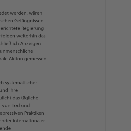
iedet werden, wären
elischen Gefängnissen
sgerichtete Regierung
rfolgen weiterhin das
schließlich Anzeigen
e unmenschliche
nale Aktion gemessen
ch systematischer
 und ihre
licht das tägliche
hr von Tod und
repressiven Praktiken
ender internationaler
gende