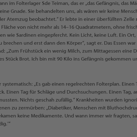
nn im Folterlager Sde Teiman, das er „das Gefängnis, das Mä
 keine Gnade. Sie behandelten uns, als wären wir keine Men
r Atemzug beobachtet.“ Er lebte in einer überfüllten Zelle m
 Fläche von nicht mehr als 14–16 Quadratmetern, ohne frisc
en wie Sardinen eingepfercht. Kein Licht, keine Luft. Ein Ort,
 zu brechen und erst dann den Körper“, sagt er. Das Essen w
d: „Zum Frühstück ein wenig Milch, zum Mittagessen eine 
s Stück Brot. Ich bin mit 90 Kilo ins Gefängnis gekommen un
 systematisch: „Es gab einen regelrechten Folterplan. Eine
k. Einen Tag für Schläge und Durchsuchungen. Einen Tag, a
ssten. Nichts geschah zufällig.“ Krankheiten wurden ignorie
enen zu zermürben: „Diabetiker, Menschen mit Bluthochdru
amen keine Medikamente. Und wann immer wir fragten, sagt
ig.‘“