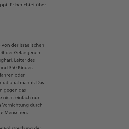
ppt. Er berichtet über
e von der israelischen
eit der Gefangenen
ghari, Leiter des
 und 350 Kinder,
rfahren oder
ernational mahnt: Das
en gegen das
e nicht einfach nur
den Vernichtung durch
ere Menschen.
r Vollstreckung der