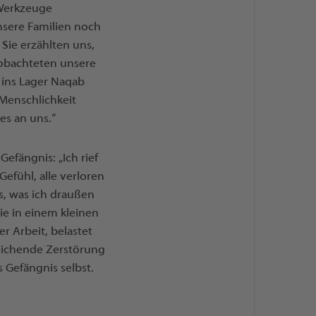
 Werkzeuge
unsere Familien noch
Sie erzählten uns,
obachteten unsere
 ins Lager Naqab
 Menschlichkeit
es an uns.“
Gefängnis: „Ich rief
efühl, alle verloren
s, was ich draußen
ie in einem kleinen
r Arbeit, belastet
reichende Zerstörung
s Gefängnis selbst.