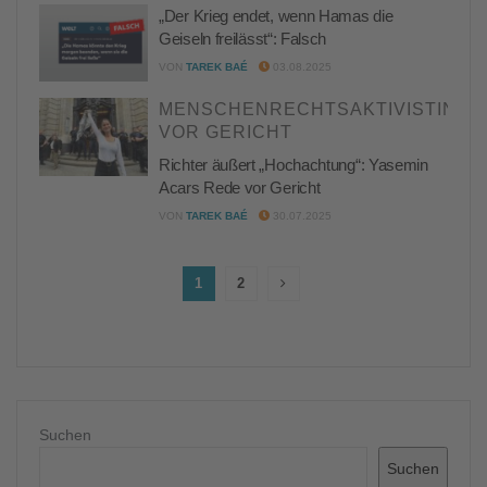
„Der Krieg endet, wenn Hamas die
Geiseln freilässt“: Falsch
VON
TAREK BAÉ
03.08.2025
MENSCHENRECHTSAKTIVISTIN
VOR GERICHT
Richter äußert „Hochachtung“: Yasemin
Acars Rede vor Gericht
VON
TAREK BAÉ
30.07.2025
1
2
Suchen
Suchen