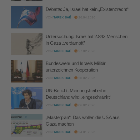
Debatte: Ja, Israel hat kein „Existenzrecht“
VON
TAREK BAÉ
26.04.2026
Untersuchung: Israel hat 2.842 Menschen
in Gaza „verdampft”
VON
TAREK BAÉ
27.02.2026
Bundeswehr und Israels Militär
unterzeichnen Kooperation
VON
TAREK BAÉ
20.02.2026
UN-Bericht: Meinungsfreiheit in
Deutschland wird „eingeschränkt“
VON
TAREK BAÉ
06.02.2026
„Masterplan“: Das wollen die USA aus
Gaza machen
VON
TAREK BAÉ
24.01.2026