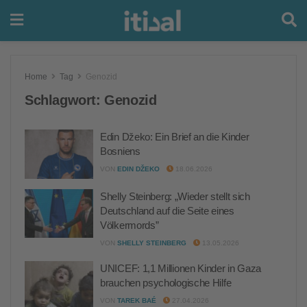
Home
Tag
Genozid
Schlagwort:
Genozid
Edin Džeko: Ein Brief an die Kinder
Bosniens
VON
EDIN DŽEKO
18.06.2026
Shelly Steinberg: „Wieder stellt sich
Deutschland auf die Seite eines
Völkermords”
VON
SHELLY STEINBERG
13.05.2026
UNICEF: 1,1 Millionen Kinder in Gaza
brauchen psychologische Hilfe
VON
TAREK BAÉ
27.04.2026