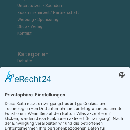
Unterstützen / Spenden
Zusammenarbeit / Partnerschaft
Werbung / Sponsoring
Shop / Verlag
Kontakt
Kategorien
Debatte
Faktencheck
Grundlagen
Nachrichten
Kunst & Kultur
Geschichte
Investigativ
Unterstützen